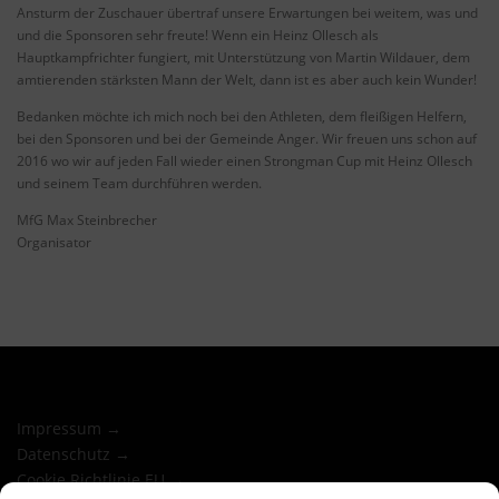
Ansturm der Zuschauer übertraf unsere Erwartungen bei weitem, was und
und die Sponsoren sehr freute! Wenn ein Heinz Ollesch als
Hauptkampfrichter fungiert, mit Unterstützung von Martin Wildauer, dem
amtierenden stärksten Mann der Welt, dann ist es aber auch kein Wunder!
Bedanken möchte ich mich noch bei den Athleten, dem fleißigen Helfern,
bei den Sponsoren und bei der Gemeinde Anger. Wir freuen uns schon auf
2016 wo wir auf jeden Fall wieder einen Strongman Cup mit Heinz Ollesch
und seinem Team durchführen werden.
MfG Max Steinbrecher
Organisator
Impressum →
Datenschutz →
Cookie Richtlinie EU →